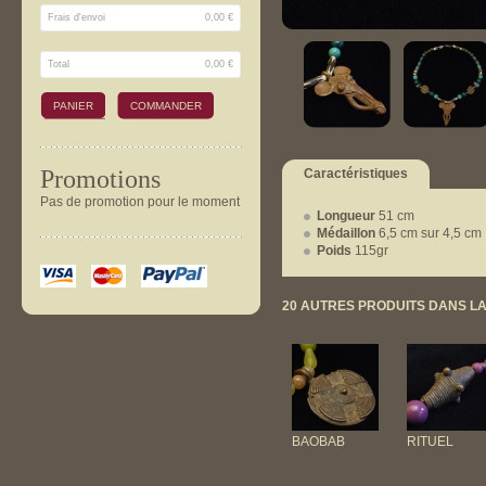
Frais d'envoi
0,00 €
Total
0,00 €
PANIER
COMMANDER
Promotions
Caractéristiques
Pas de promotion pour le moment
Longueur
51 cm
Médaillon
6,5 cm sur 4,5 cm
Poids
115gr
20 AUTRES PRODUITS DANS LA
BAOBAB
RITUEL