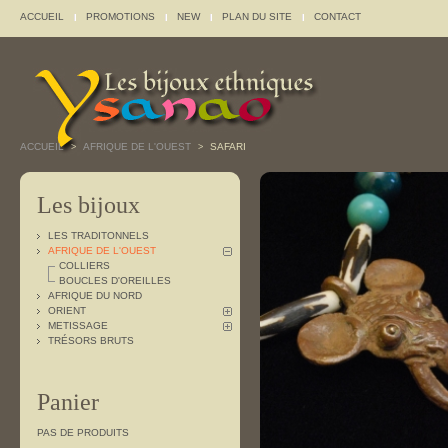
ACCUEIL
PROMOTIONS
NEW
PLAN DU SITE
CONTACT
ACCUEIL
AFRIQUE DE L'OUEST
SAFARI
>
>
Les bijoux
LES TRADITONNELS
AFRIQUE DE L'OUEST
COLLIERS
BOUCLES D'OREILLES
AFRIQUE DU NORD
ORIENT
METISSAGE
TRÉSORS BRUTS
Panier
PAS DE PRODUITS